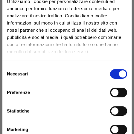
Utilizziamo i cookie per personalizzare contenuti ed
annunci, per fornire funzionalità dei social media e per
analizzare il nostro traffico. Condividiamo inoltre
informazioni sul modo in cui utilizza il nostro sito con i
CLAYMORE NEW EDITION n. 18
nostri partner che si occupano di analisi dei dati web,
pubblicità e social media, i quali potrebbero combinarle
con altre informazioni che ha fornito loro o che hanno
07/05/2024
raccolto dal suo utilizzo dei loro servizi.
€ 5,90
Selezione
Necessari
del
consenso
Preferenze
Statistiche
Marketing