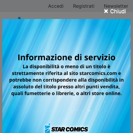
Accedi
Registrati
Newsletter
×
Chiudi
CLAYMORE NEW
EDITION
Volumi totali: 27 — Volumi pubblicati: 29
🏆
Neko Awards, 2023
(Miglior ripescaggio)
I claymore sono impavidi guerrieri semiumani dalle
pupille argentee, sempre a caccia dei mostruosi Yoma.
Clare è una di loro. Chiamata a eliminare i mostri che
devastano un villaggio, la ragazza dal sangue
demoniaco uccide il penultimo superstite di una