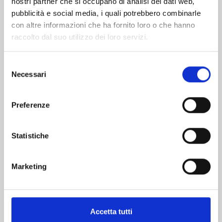
nostri partner che si occupano di analisi dei dati web,
pubblicità e social media, i quali potrebbero combinarle
con altre informazioni che ha fornito loro o che hanno
raccolto dal suo utilizzo dei loro servizi.
Selezione
Necessari
del
consenso
CLAYMORE NEW EDITION n. 22
Preferenze
17/09/2024
Statistiche
€ 5,90
Marketing
Accetta tutti
Mostra tutto