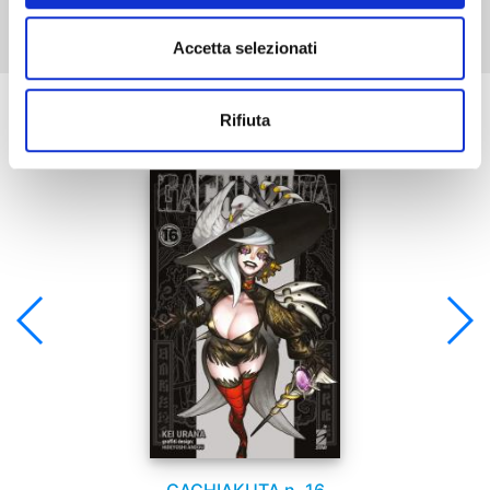
Accetta selezionati
Se ti è piaciuto prova anche:
Rifiuta