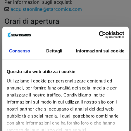
Per informazioni sugli acquisti:
acquistaonline@starcomics.com
Orari di apertura
Lunedì
08:30 - 13:00 | 14:30 - 18:00
Martedì
08:30 - 13:00 | 14:30 - 18:00
Consenso
Dettagli
Informazioni sui cookie
Mercoledì
08:30 - 13:00 | 14:30 - 18:00
Giovedì
08:30 - 13:00 | 14:30 - 18:00
Questo sito web utilizza i cookie
Venerdì
08:30 - 13:00 | 14:30 - 18:00
Utilizziamo i cookie per personalizzare contenuti ed
annunci, per fornire funzionalità dei social media e per
Sabato
chiuso
analizzare il nostro traffico. Condividiamo inoltre
Domenica
chiuso
informazioni sul modo in cui utilizza il nostro sito con i
nostri partner che si occupano di analisi dei dati web,
Richiedi informazioni
pubblicità e social media, i quali potrebbero combinarle
con altre informazioni che ha fornito loro o che hanno
Nome*
raccolto dal suo utilizzo dei loro servizi.