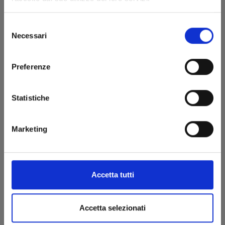
Selezione
Cognome*
Necessari
del
consenso
Preferenze
Email*
Statistiche
Messaggio*
Marketing
Accetta tutti
Ho letto e accetto i
Termini sulla privacy
.
Accetta selezionati