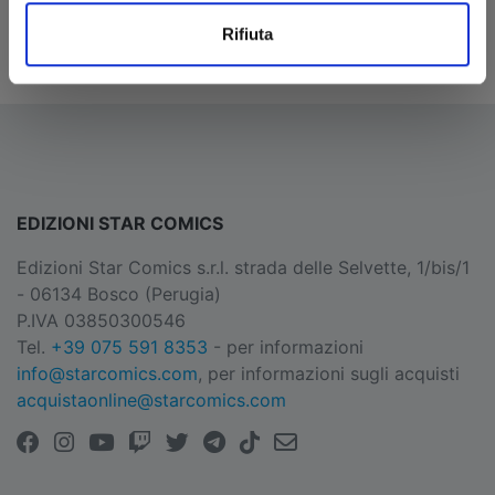
Rifiuta
Invia messaggio
EDIZIONI STAR COMICS
Edizioni Star Comics s.r.l. strada delle Selvette, 1/bis/1
- 06134 Bosco (Perugia)
P.IVA 03850300546
Tel.
+39 075 591 8353
- per informazioni
info@starcomics.com
, per informazioni sugli acquisti
acquistaonline@starcomics.com