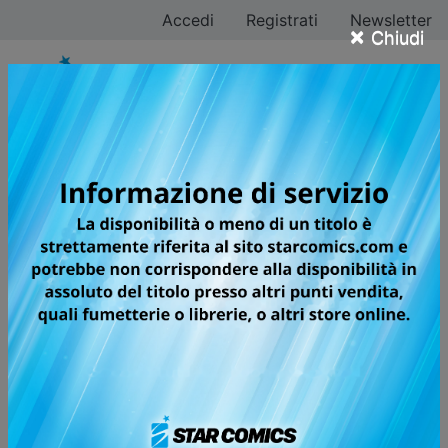
Accedi
Registrati
Newsletter
×
Chiudi
Shop online fumetti
INFO PAGAMENTO
Filtra ricerca