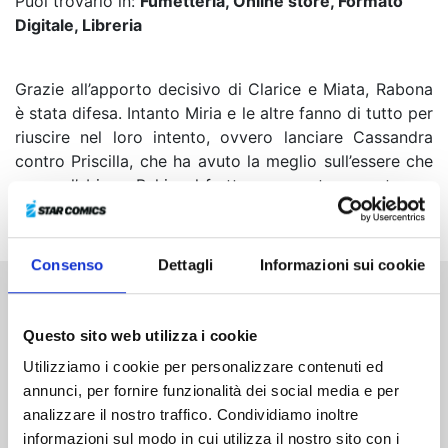
Puoi trovarlo in:
Fumetteria, Online store, Formato
Digitale, Libreria
Grazie all’apporto decisivo di Clarice e Miata, Rabona
è stata difesa. Intanto Miria e le altre fanno di tutto per
riuscire nel loro intento, ovvero lanciare Cassandra
contro Priscilla, che ha avuto la meglio sull’essere che
supera l’abisso. Raki, nel frattempo, punta a mantenere
un’antica promessa...
Consenso
Dettagli
Informazioni sui cookie
Altri volumi della serie
Questo sito web utilizza i cookie
Utilizziamo i cookie per personalizzare contenuti ed
annunci, per fornire funzionalità dei social media e per
analizzare il nostro traffico. Condividiamo inoltre
informazioni sul modo in cui utilizza il nostro sito con i