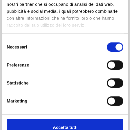
nostri partner che si occupano di analisi dei dati web,
pubblicità e social media, i quali potrebbero combinarle
con altre informazioni che ha fornito loro o che hanno
raccolto dal suo utilizzo dei loro servizi.
Selezione
Necessari
del
consenso
CLAYMORE NEW EDITION n. 27
Preferenze
Statistiche
11/02/2025
€ 6,50
Marketing
Accetta tutti