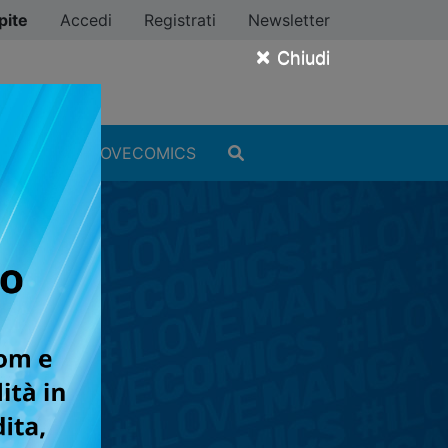
pite
Accedi
Registrati
Newsletter
×
Chiudi
MANGA
#ILOVECOMICS