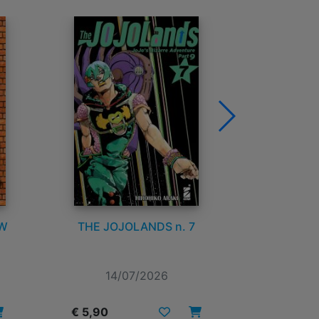
DETECTIVE CONAN NEW
GACHI
EDITION n. 72
14/07/2026
14
€ 6,90
€ 5,90