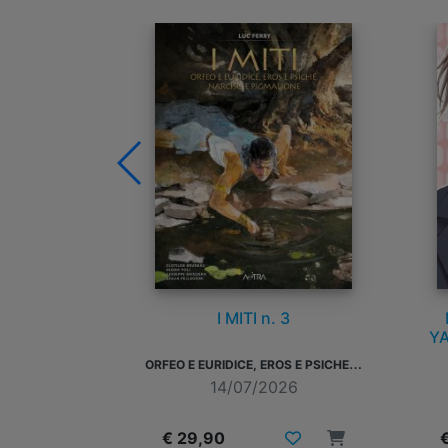
 3
MY LOVE STORY WITH
D
YAMADA-KUN AT LV999 n.
7
O
RFEO E EURIDICE, EROS E PSICHE, NARCISO E PIGMALIONE
026
14/07/2026
€ 7,50