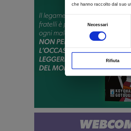
che hanno raccolto dal suo uti
Selezione
Necessari
del
consenso
Rifiuta