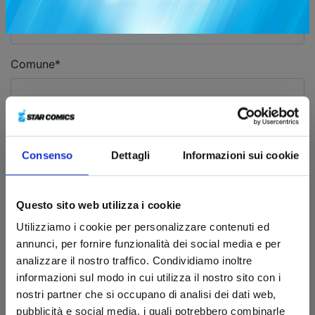
Nome*
Comune*
Provincia*
Consenso
Dettagli
Informazioni sui cookie
Quanti fumetti leggi in un mese?
Questo sito web utilizza i cookie
Utilizziamo i cookie per personalizzare contenuti ed
annunci, per fornire funzionalità dei social media e per
Qual'è il tuo fumetto preferito?
analizzare il nostro traffico. Condividiamo inoltre
informazioni sul modo in cui utilizza il nostro sito con i
nostri partner che si occupano di analisi dei dati web,
Quale categoria di fumetti preferisci
pubblicità e social media, i quali potrebbero combinarle