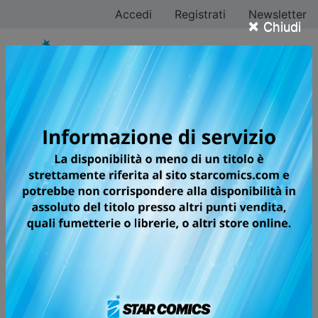
Accedi
Registrati
Newsletter
×
Chiudi
Iscriviti alla
newsletter
Indirizzo Email*
Cognome*