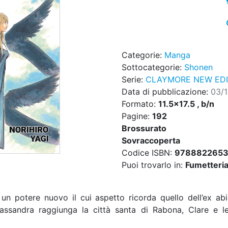
Categorie:
Manga
Sottocategorie:
Shonen
Serie:
CLAYMORE NEW EDI
Data di pubblicazione:
03/
Formato:
11.5x17.5 , b/n
Pagine:
192
Brossurato
Sovraccoperta
Codice ISBN:
9788822653
Puoi trovarlo in:
Fumetteria,
n potere nuovo il cui aspetto ricorda quello dell’ex abi
 Cassandra raggiunga la città santa di Rabona, Clare e l