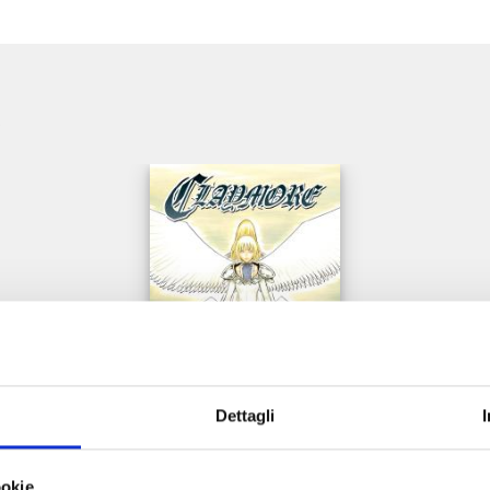
e
Dettagli
CLAYMORE NEW EDITION n. 27
ookie