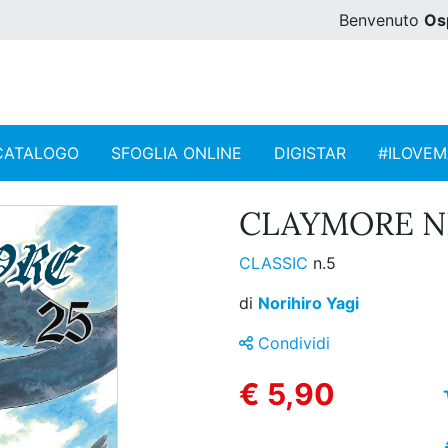
Benvenuto
Os
CATALOGO
SFOGLIA ONLINE
DIGISTAR
#ILOVE
CLAYMORE NE
CLASSIC
n.5
di
Norihiro Yagi
Condividi
€ 5,90