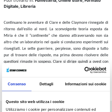
Puoi trovarlo in:
Fumetteria, Online store, Formato
Digitale, Libreria
Continuano le avventure di Clare e delle Claymore rinnegate di
ritorno dall’esilio al nord. La sconvolgente teoria esposta da
Miria è che il “continente” che stanno attraversando non sia
altro che un laboratorio nel quale si conducono esperimenti sui
risvegliati. Le sette guerriere, perplesse, sono disposte a tutto
pur di trovare delle risposte, ma prima devono risolvere delle
questioni rimaste in sospeso. Clare si dirige quindi a ovest con
Cynthia e Yuma, nella speranza di ritrovare Raki. Nel frattempo
Renee è ancora prigioniera di Riful, che vuole usarla per
risvegliare il terribile potere nato dalla fusione tra Luciela e
Consenso
Dettagli
Informazioni sui cookie
Rafaela…
Questo sito web utilizza i cookie
Utilizziamo i cookie per personalizzare contenuti ed