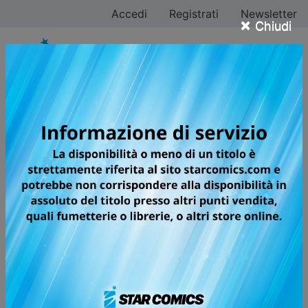
Accedi
Registrati
Newsletter
×
Chiudi
Tutti i fumetti per la
testata DERE