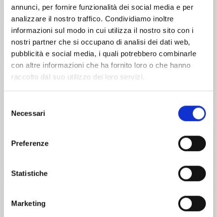
Altri volumi della serie
annunci, per fornire funzionalità dei social media e per
analizzare il nostro traffico. Condividiamo inoltre
informazioni sul modo in cui utilizza il nostro sito con i
nostri partner che si occupano di analisi dei dati web,
pubblicità e social media, i quali potrebbero combinarle
con altre informazioni che ha fornito loro o che hanno
raccolto dal suo utilizzo dei loro servizi.
Selezione
Necessari
del
consenso
Preferenze
Statistiche
OTAKU VAMPIRE'S LOVE BITE n. 4
Marketing
01/09/2026