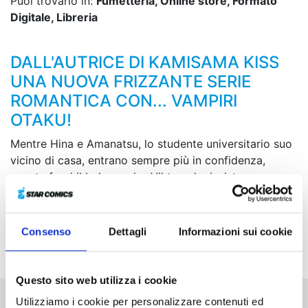
Puoi trovarlo in:
Fumetteria, Online store, Formato
Digitale, Libreria
DALL'AUTRICE DI KAMISAMA KISS
UNA NUOVA FRIZZANTE SERIE
ROMANTICA CON... VAMPIRI
OTAKU!
Mentre Hina e Amanatsu, lo studente universitario suo
vicino di casa, entrano sempre più in confidenza,
spunta fuori il bel vampiro Viktor, che insiste per
prendersi cura della ragazza in tutto e per tutto, dai
pasti fino ai vestiti! A quel punto Hina, per togliersi
d’impiccio, dichiara che andrà a dormire a casa di
Consenso
Dettagli
Informazioni sui cookie
Amanatsu e...!
Questo sito web utilizza i cookie
Utilizziamo i cookie per personalizzare contenuti ed