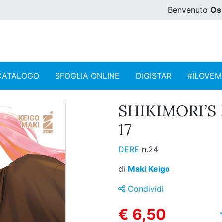
Benvenuto
Os
CATALOGO
SFOGLIA ONLINE
DIGISTAR
#ILOVE
SHIKIMORI’S 
17
DERE
n.24
di
Maki Keigo
Condividi
€ 6,50