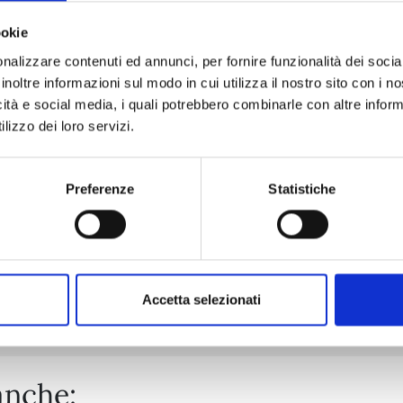
ookie
nalizzare contenuti ed annunci, per fornire funzionalità dei socia
SHIKIMORI’S NOT JUST A CUTIE n. 20
inoltre informazioni sul modo in cui utilizza il nostro sito con i 
icità e social media, i quali potrebbero combinarle con altre inform
lizzo dei loro servizi.
03/02/2026
€ 6,50
Preferenze
Statistiche
Mostra tutto
Accetta selezionati
anche: