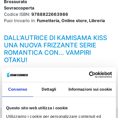
Brossurato
Sovraccoperta
Codice ISBN:
9788822663986
Puoi trovarlo in:
Fumetteria, Online store, Libreria
DALL'AUTRICE DI KAMISAMA KISS
UNA NUOVA FRIZZANTE SERIE
ROMANTICA CON... VAMPIRI
OTAKU!
Ecco a voi una
bloody love comedy
fra una vampira
otaku e un bellissimo ragazzo con una lingua un po’
velenosa! E c’è di più: il primo volume della serie sarà
disponibile anche in una speciale Limited Edition con
Consenso
Dettagli
Informazioni sui cookie
imperdibili gadget!
Questo sito web utilizza i cookie
Utilizziamo i cookie per personalizzare contenuti ed