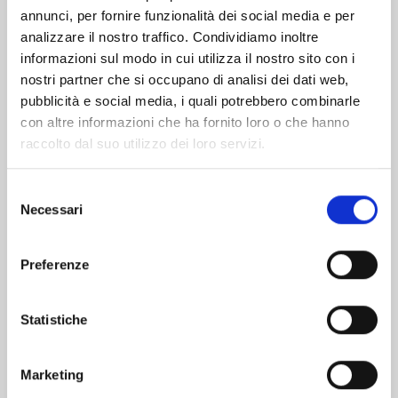
Altri volumi della serie
annunci, per fornire funzionalità dei social media e per
analizzare il nostro traffico. Condividiamo inoltre
informazioni sul modo in cui utilizza il nostro sito con i
nostri partner che si occupano di analisi dei dati web,
pubblicità e social media, i quali potrebbero combinarle
con altre informazioni che ha fornito loro o che hanno
raccolto dal suo utilizzo dei loro servizi.
Selezione
Necessari
del
consenso
Preferenze
Statistiche
OTAKU VAMPIRE'S LOVE BITE n. 4
Marketing
01/09/2026