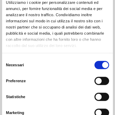
Utilizziamo i cookie per personalizzare contenuti ed
annunci, per fornire funzionalità dei social media e per
Altri volumi della serie
analizzare il nostro traffico. Condividiamo inoltre
informazioni sul modo in cui utilizza il nostro sito con i
nostri partner che si occupano di analisi dei dati web,
pubblicità e social media, i quali potrebbero combinarle
con altre informazioni che ha fornito loro o che hanno
raccolto dal suo utilizzo dei loro servizi.
Selezione
Necessari
del
consenso
Preferenze
Statistiche
CHOKING ON LOVE n. 6
Marketing