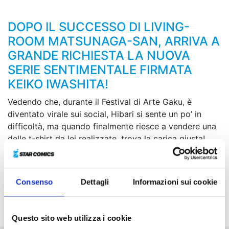
DOPO IL SUCCESSO DI LIVING-
ROOM MATSUNAGA-SAN, ARRIVA A
GRANDE RICHIESTA LA NUOVA
SERIE SENTIMENTALE FIRMATA
KEIKO IWASHITA!
Vedendo che, durante il Festival di Arte Gaku, è
diventato virale sui social, Hibari si sente un po’ in
difficoltà, ma quando finalmente riesce a vendere una
delle t-shirt da lei realizzate, trova la carica giusta!
Arriva poi l’ultimo giorno del festival... Al live della
band, per dare a Gaku il plettro che aveva
dimenticato, Hibari gli lancia la sua collana, suscitando
Consenso
Dettagli
Informazioni sui cookie
il clamore del pubblico. In quel momento, però, si
presenta Rihito e...?!
Questo sito web utilizza i cookie