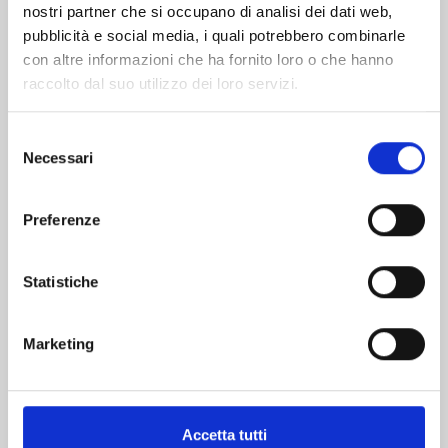
nostri partner che si occupano di analisi dei dati web,
pubblicità e social media, i quali potrebbero combinarle
con altre informazioni che ha fornito loro o che hanno
raccolto dal suo utilizzo dei loro servizi.
Selezione
Necessari
del
consenso
THE CASE STUDY OF VANITAS n. 11
Preferenze
05/11/2024
Statistiche
€ 6,50
Marketing
Accetta tutti