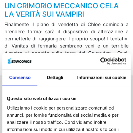
UN GRIMORIO MECCANICO CELA
LA VERITÀ SUI VAMPIRI
Finalmente il piano di vendetta di Chloe comincia a
prendere forma: sarà il dispositivo di alterazione a
permetterle di raggiungere il proprio scopo! I tentativi
di Vanitas di fermarla sembrano vani e un terribile
disastro si abbatte sulle terre del Gevaudan… Quali
nefaste conseguenze porterà la caccia al vampiro?
Consenso
Dettagli
Informazioni sui cookie
Altri volumi della serie
Questo sito web utilizza i cookie
Utilizziamo i cookie per personalizzare contenuti ed
annunci, per fornire funzionalità dei social media e per
analizzare il nostro traffico. Condividiamo inoltre
informazioni sul modo in cui utilizza il nostro sito con i