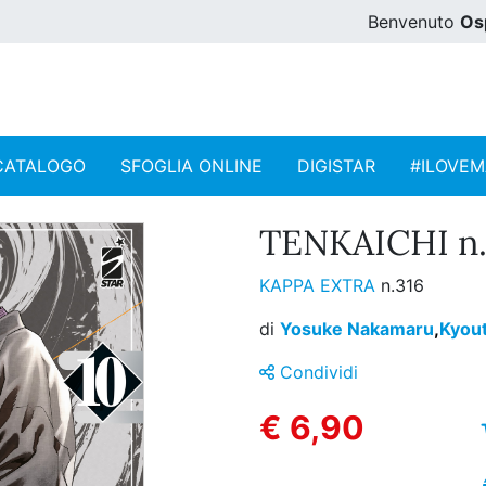
Benvenuto
Os
CATALOGO
SFOGLIA ONLINE
DIGISTAR
#ILOVE
TENKAICHI n.
KAPPA EXTRA
n.316
di
Yosuke Nakamaru
,
Kyou
Condividi
€ 6,90