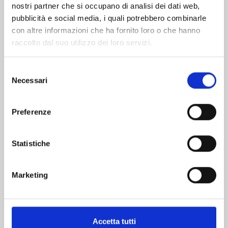
nostri partner che si occupano di analisi dei dati web,
pubblicità e social media, i quali potrebbero combinarle
con altre informazioni che ha fornito loro o che hanno
raccolto dal suo utilizzo dei loro servizi.
Selezione
Necessari
del
consenso
THE CASE STUDY OF VANITAS n. 11
Preferenze
05/11/2024
Statistiche
€ 6,50
Marketing
Accetta tutti