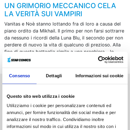
UN GRIMORIO MECCANICO CELA
LA VERITÀ SUI VAMPIRI
Vanitas e Noè stanno lottando fra di loro a causa del
piano ordito da Mikhail. Il primo per non farsi sottrarre
da nessuno i ricordi della Luna Blu, il secondo per non
perdere di nuovo la vita di qualcuno di prezioso. Alla
fine di questa battaglia simile a una preghiera… le
zanne, le grida, le speranze sortiranno il loro effetto?
Consenso
Dettagli
Informazioni sui cookie
Altri volumi della serie
Questo sito web utilizza i cookie
Utilizziamo i cookie per personalizzare contenuti ed
annunci, per fornire funzionalità dei social media e per
analizzare il nostro traffico. Condividiamo inoltre
informazioni sul modo in cui utilizza il nostro sito con i