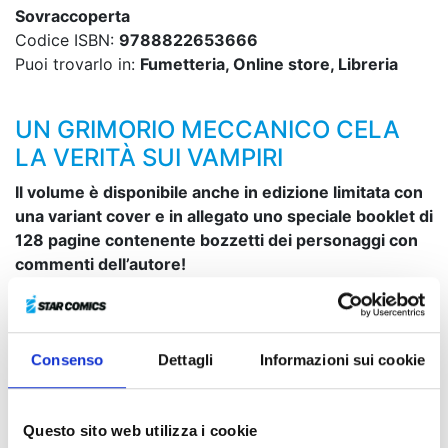
Sovraccoperta
Codice ISBN:
9788822653666
Puoi trovarlo in:
Fumetteria, Online store, Libreria
UN GRIMORIO MECCANICO CELA
LA VERITÀ SUI VAMPIRI
Il volume è disponibile anche in edizione limitata con
una variant cover e in allegato uno speciale booklet di
128 pagine contenente bozzetti dei personaggi con
commenti dell’autore!
Vanitas e i suoi compagni, dopo la conclusione della
durissima lotta orchestrata da Mikhail, si sono
guadagnati qualche momento di riposo. Nel frattempo,
Consenso
Dettagli
Informazioni sui cookie
però, il Conte Saint-Germain prende contatto con una
fanciulla degli Archiviste…
Questo sito web utilizza i cookie