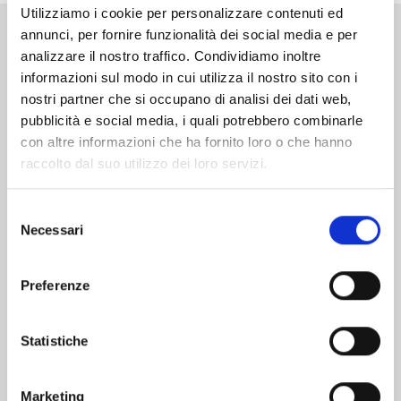
Utilizziamo i cookie per personalizzare contenuti ed
annunci, per fornire funzionalità dei social media e per
Altri volumi della serie
analizzare il nostro traffico. Condividiamo inoltre
informazioni sul modo in cui utilizza il nostro sito con i
nostri partner che si occupano di analisi dei dati web,
pubblicità e social media, i quali potrebbero combinarle
con altre informazioni che ha fornito loro o che hanno
raccolto dal suo utilizzo dei loro servizi.
Selezione
Necessari
del
consenso
Preferenze
Statistiche
THE CASE STUDY OF VANITAS n. 11
Marketing