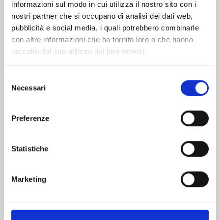
informazioni sul modo in cui utilizza il nostro sito con i
nostri partner che si occupano di analisi dei dati web,
pubblicità e social media, i quali potrebbero combinarle
con altre informazioni che ha fornito loro o che hanno
raccolto dal suo utilizzo dei loro servizi.
Selezione
Necessari
del
consenso
Preferenze
I CAVALIERI DELLO ZODIACO - SAINT SEIYA:
TIME ODYSSEY n. 4
Statistiche
20/10/2026
Marketing
€ 14,90