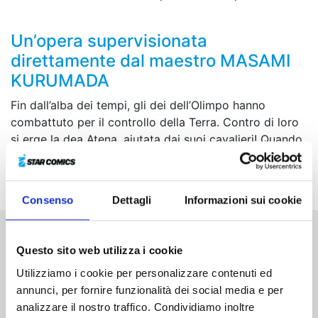
Un’opera supervisionata
direttamente dal maestro MASAMI
KURUMADA
Fin dall’alba dei tempi, gli dei dell’Olimpo hanno
combattuto per il controllo della Terra. Contro di loro
si erge la dea Atena, aiutata dai suoi cavalieri! Quando
un nuovo avversario entra in scena, il futuro stesso dei
Cavalieri è in pericolo.
Consenso
Dettagli
Informazioni sui cookie
Altri volumi della serie
Questo sito web utilizza i cookie
Utilizziamo i cookie per personalizzare contenuti ed
annunci, per fornire funzionalità dei social media e per
analizzare il nostro traffico. Condividiamo inoltre