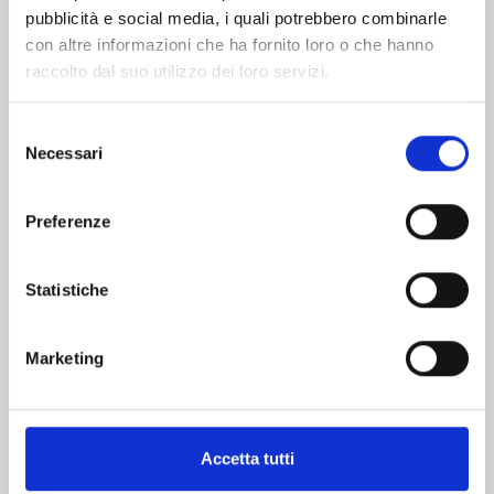
pubblicità e social media, i quali potrebbero combinarle
con altre informazioni che ha fornito loro o che hanno
raccolto dal suo utilizzo dei loro servizi.
Selezione
Necessari
del
consenso
THE JOJOLANDS n. 8
Preferenze
20/10/2026
Statistiche
€ 5,90
Marketing
Mostra tutto
Accetta tutti