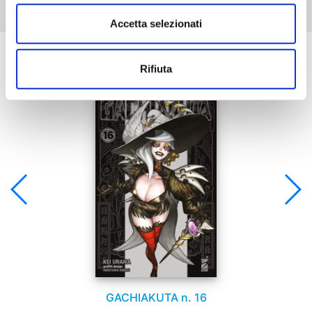
Accetta selezionati
Se ti è piaciuto prova anche:
Rifiuta
GACHIAKUTA n. 16