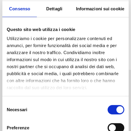
Arriva in Italia il nuovo grande successo di Weekly
Shonen Jump, vincitore del primo premio ai Next
Consenso
Dettagli
Informazioni sui cookie
Manga Awards 2025! Che la caccia agli incantesimi
abbia inizio!
Questo sito web utilizza i cookie
Non perdetevi il primo volume di
Ichi the Witch
in
Utilizziamo i cookie per personalizzare contenuti ed
versione Limited Edition
, con una variant cover
annunci, per fornire funzionalità dei social media e per
arricchita da dettagli in oro e uno splendito standee
analizzare il nostro traffico. Condividiamo inoltre
acrilico in allegato!
informazioni sul modo in cui utilizza il nostro sito con i
nostri partner che si occupano di analisi dei dati web,
pubblicità e social media, i quali potrebbero combinarle
con altre informazioni che ha fornito loro o che hanno
Altri volumi della serie
raccolto dal suo utilizzo dei loro servizi.
Selezione
Necessari
del
consenso
Preferenze