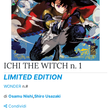
ICHI THE WITCH n. 1
LIMITED EDITION
WONDER
n.#
di
Osamu Nishi
,
Shiro Usazaki
Condividi