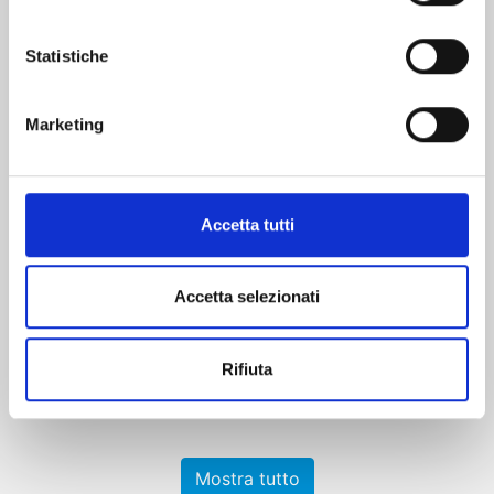
Statistiche
Marketing
ICHI THE WITCH n. 4
Accetta tutti
27/10/2026
Accetta selezionati
€ 6,90
Rifiuta
Mostra tutto