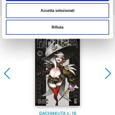
Accetta selezionati
Se ti è piaciuto prova anche:
Rifiuta
GACHIAKUTA n. 16