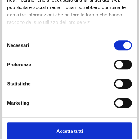
pubblicità e social media, i quali potrebbero combinarle
con altre informazioni che ha fornito loro o che hanno
raccolto dal suo utilizzo dei loro servizi.
Selezione
Necessari
del
consenso
THE CASE STUDY OF VANITAS n. 11
Preferenze
05/11/2024
Statistiche
€ 6,50
Marketing
Accetta tutti
Mostra tutto