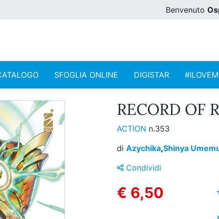
Benvenuto
Os
CATALOGO
SFOGLIA ONLINE
DIGISTAR
#ILOVE
RECORD OF R
ACTION
n.353
di
Azychika
,
Shinya Umem
Condividi
€ 6,50