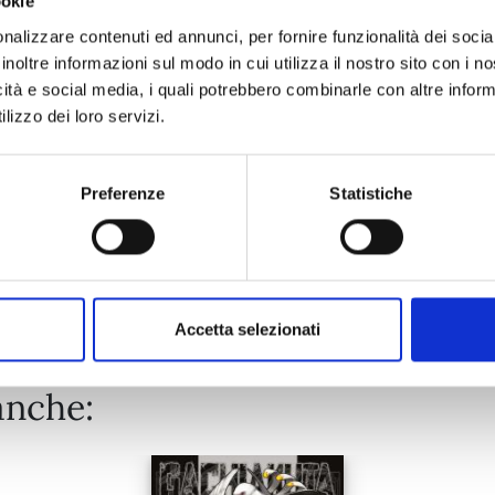
ookie
RECORD OF RAGNAROK n. 26
nalizzare contenuti ed annunci, per fornire funzionalità dei socia
inoltre informazioni sul modo in cui utilizza il nostro sito con i 
25/08/2026
icità e social media, i quali potrebbero combinarle con altre inform
lizzo dei loro servizi.
€ 6,90
Preferenze
Statistiche
Mostra tutto
Accetta selezionati
anche: