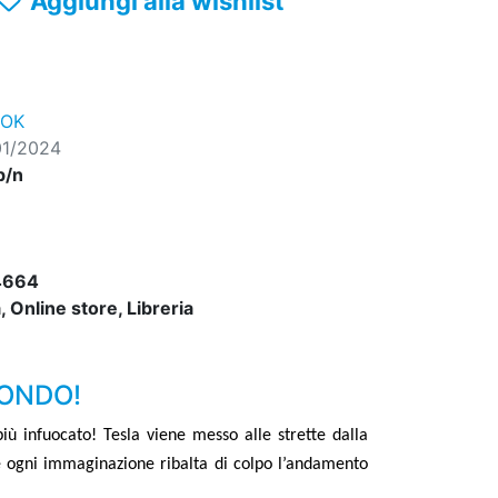
Aggiungi alla wishlist
ROK
01/2024
b/n
4664
 Online store, Libreria
MONDO!
iù infuocato! Tesla viene messo alle strette dalla
 ogni immaginazione ribalta di colpo l
’
andamento