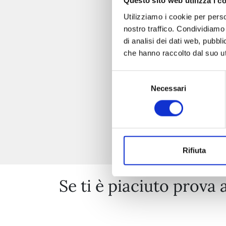
Questo sito web utilizza i c
Utilizziamo i cookie per perso
nostro traffico. Condividiamo 
di analisi dei dati web, pubbl
che hanno raccolto dal suo uti
Selezione
Necessari
del
consenso
Rifiuta
Se ti è piaciuto prova 