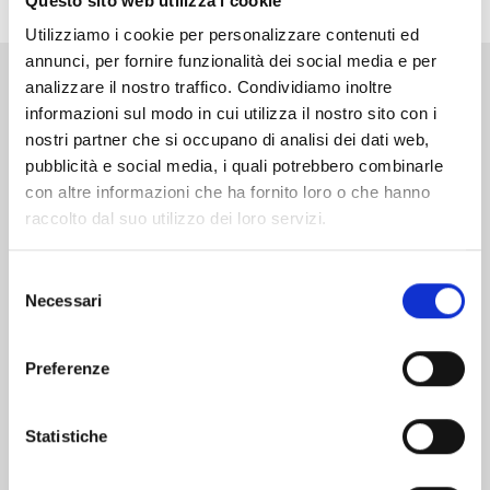
Questo sito web utilizza i cookie
Utilizziamo i cookie per personalizzare contenuti ed
annunci, per fornire funzionalità dei social media e per
analizzare il nostro traffico. Condividiamo inoltre
Altri volumi della serie
informazioni sul modo in cui utilizza il nostro sito con i
nostri partner che si occupano di analisi dei dati web,
pubblicità e social media, i quali potrebbero combinarle
con altre informazioni che ha fornito loro o che hanno
raccolto dal suo utilizzo dei loro servizi.
Selezione
Necessari
del
consenso
Preferenze
Statistiche
TENKAICHI n. 11