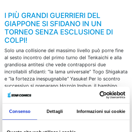
I PIÙ GRANDI GUERRIERI DEL
GIAPPONE SI SFIDANO IN UN
TORNEO SENZA ESCLUSIONE DI
COLPI!
Solo una collisione del massimo livello può porre fine
al sesto incontro del primo turno del Tenkaichi e alla
grandiosa antitesi che vede contrapporsi due
incrollabili sfidanti: “la lama universale” Togo Shigakata
e “la fortezza inespugnabile
”
Yasuke! Per lo scontro
successivo si preparano Hozoin Inshun, il bambino
prodigio che a soli undici anni può vantarsi di portare
il nome della più forte scuola di guerrieri specializzati
nell’uso della lancia, e Hayashizaki Jinsuke, l’uomo che,
Consenso
Dettagli
Informazioni sui cookie
come esito di un’instancabile ricerca della “verità”, può
permettersi di combattere tenendo le spade nel
fodero...