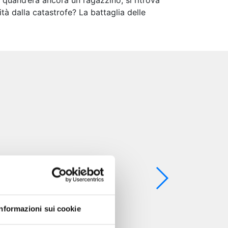
 quand’era ancora un ragazzino, si ritrova
ità dalla catastrofe? La battaglia delle
Informazioni sui cookie