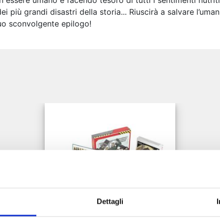
 essere umano e facendo tesoro di tutti i sentimenti nutriti
 più grandi disastri della storia... Riuscirà a salvare l’uman
suo sconvolgente epilogo!
e
Dettagli