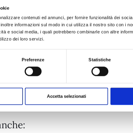
ookie
KAIJU No. 8 n. 16
nalizzare contenuti ed annunci, per fornire funzionalità dei socia
inoltre informazioni sul modo in cui utilizza il nostro sito con i 
CELEBRATION EDITION
icità e social media, i quali potrebbero combinarle con altre inform
28/04/2026
lizzo dei loro servizi.
€ 19,90
Preferenze
Statistiche
Mostra tutto
Accetta selezionati
anche: