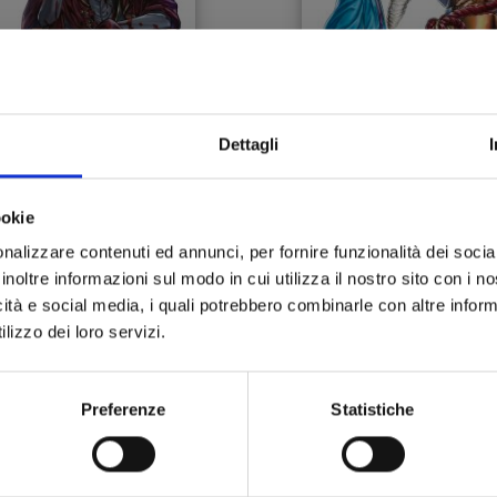
Dettagli
ECORD OF RAGNAROK -
RECORD OF RAGNAROK
ookie
 STRANO CASO DI JACK
21
LO SQUARTATORE n. 3
nalizzare contenuti ed annunci, per fornire funzionalità dei socia
inoltre informazioni sul modo in cui utilizza il nostro sito con i 
19/11/2024
22/10/2024
icità e social media, i quali potrebbero combinarle con altre inform
lizzo dei loro servizi.
 6,90
€ 6,90
Preferenze
Statistiche