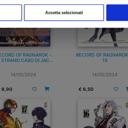
Accetta selezionati
ECORD OF RAGNAROK -
RECORD OF RAGNAROK
 STRANO CASO DI JACK
19
LO SQUARTATORE n. 1
14/05/2024
14/05/2024
 6,90
€ 6,50