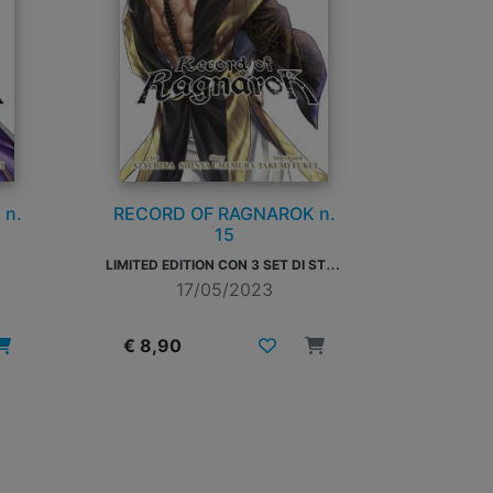
 n.
RECORD OF RAGNAROK n.
15
L
IMITED EDITION CON 3 SET DI STICKER
17/05/2023
€ 8,90