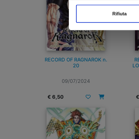
Rifiuta
RECORD OF RAGNAROK n.
R
20
LO
09/07/2024
€ 6,50
€