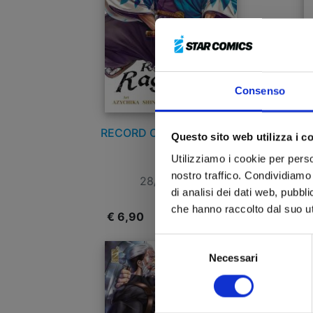
Consenso
RECORD OF RAGNAROK n.
R
Questo sito web utilizza i c
22
LO
Utilizziamo i cookie per perso
nostro traffico. Condividiamo 
28/01/2025
di analisi dei dati web, pubbl
che hanno raccolto dal suo uti
€ 6,90
€
Selezione
Necessari
del
consenso