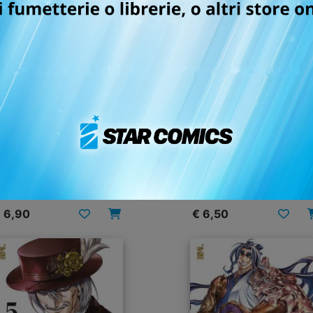
CORD OF RAGNAROK n.
RECORD OF RAGNAROK
25
LO STRANO CASO DI J
LO SQUARTATORE n. 
14/04/2026
27/01/2026
 6,90
€ 6,50