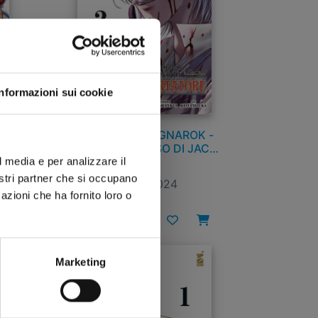
Informazioni sui cookie
 n.
RECORD OF RAGNAROK -
LO STRANO CASO DI JACK
LO SQUARTATORE n. 2
l media e per analizzare il
nostri partner che si occupano
03/09/2024
azioni che ha fornito loro o
€ 6,50
Marketing