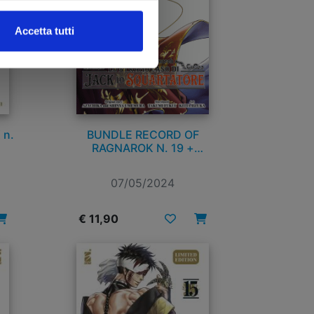
Accetta tutti
 n.
BUNDLE RECORD OF
RAGNAROK N. 19 +
RECORD OF RAGNAROK –
LO STRANO CASO DI JACK
07/05/2024
LO SQUARTATORE N. 1
€ 11,90