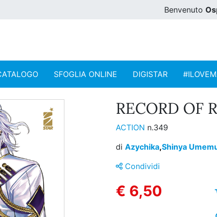
Benvenuto
Os
CATALOGO
SFOGLIA ONLINE
DIGISTAR
#ILOVE
RECORD OF R
ACTION
n.349
di
Azychika
,
Shinya Umem
Condividi
€ 6,50