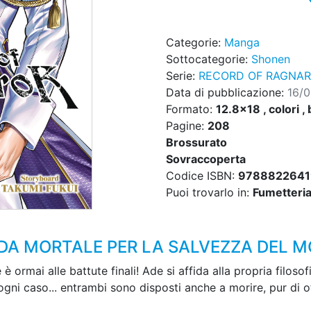
Categorie:
Manga
Sottocategorie:
Shonen
Serie:
RECORD OF RAGNA
Data di pubblicazione:
16/
Formato:
12.8x18 , colori , 
Pagine:
208
Brossurato
Sovraccoperta
Codice ISBN:
9788822641
Puoi trovarlo in:
Fumetteria,
IDA MORTALE PER LA SALVEZZA DEL 
ormai alle battute finali! Ade si affida alla propria filosof
ogni caso... entrambi sono disposti anche a morire, pur di ot