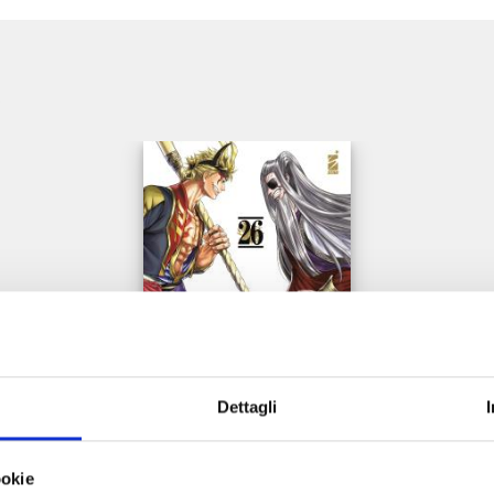
e
Dettagli
RECORD OF RAGNAROK n. 26
ookie