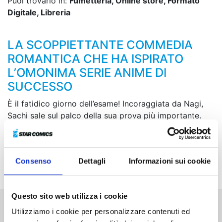
Puoi trovarlo in:
Fumetteria, Online store, Formato
Digitale, Libreria
LA SCOPPIETTANTE COMMEDIA
ROMANTICA CHE HA ISPIRATO
L’OMONIMA SERIE ANIME DI
SUCCESSO
È il fatidico giorno dell’esame! Incoraggiata da Nagi,
Sachi sale sul palco della sua prova più importante.
Riuscirà a superarla e a ottenere una risposta alla sua
dichiarazione? Nel frattempo, arriva la dolce stagione
di San Valentino... Davanti a tanti cioccolati unici e
Consenso
Dettagli
Informazioni sui cookie
caratteristici, di chi sarà quello che sceglierà Nagi?
Questo sito web utilizza i cookie
Utilizziamo i cookie per personalizzare contenuti ed
Altri volumi della serie