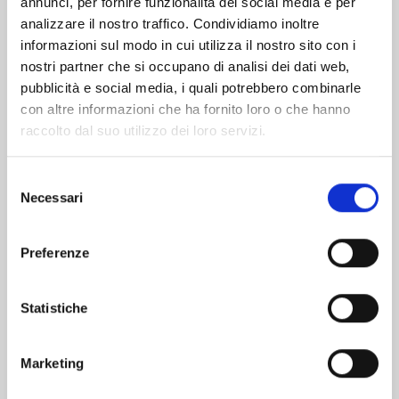
annunci, per fornire funzionalità dei social media e per
analizzare il nostro traffico. Condividiamo inoltre
informazioni sul modo in cui utilizza il nostro sito con i
nostri partner che si occupano di analisi dei dati web,
pubblicità e social media, i quali potrebbero combinarle
con altre informazioni che ha fornito loro o che hanno
raccolto dal suo utilizzo dei loro servizi.
Selezione
Necessari
del
consenso
Preferenze
A COUPLE OF CUCKOOS n. 22
Statistiche
29/09/2026
Marketing