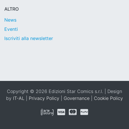
ALTRO
News
Eventi
Iscriviti alla newsletter
Copyright © 2026 Edizioni Star Comics s.r.l. | Design
by
IT-AL
|
Privacy Policy
|
Governance
|
Cookie Policy