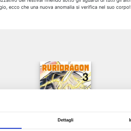
zativo del festival finendo sotto gli sguardi di tutti gli al
gio, ecco che una nuova anomalia si verifica nel suo corpo! I
e
Dettagli