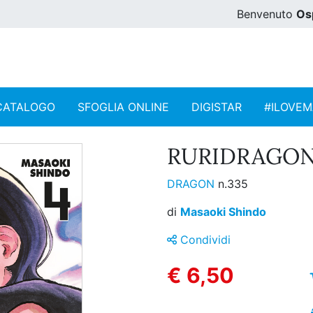
Benvenuto
Os
CATALOGO
SFOGLIA ONLINE
DIGISTAR
#ILOVE
RURIDRAGON 
DRAGON
n.335
di
Masaoki Shindo
Condividi
€ 6,50