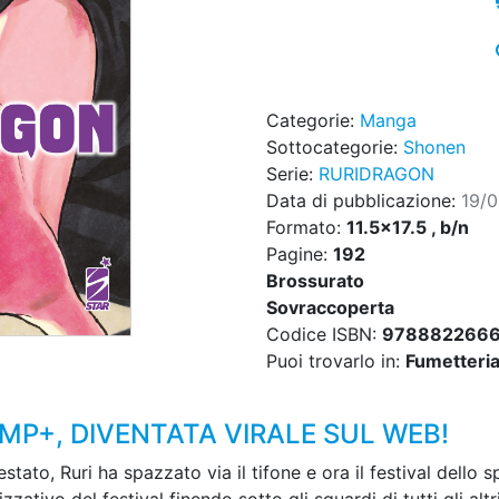
Categorie:
Manga
Sottocategorie:
Shonen
Serie:
RURIDRAGON
Data di pubblicazione:
19/
Formato:
11.5x17.5 , b/n
Pagine:
192
Brossurato
Sovraccoperta
Codice ISBN:
978882266
Puoi trovarlo in:
Fumetteria,
UMP+, DIVENTATA VIRALE SUL WEB!
ato, Ruri ha spazzato via il tifone e ora il festival dello s