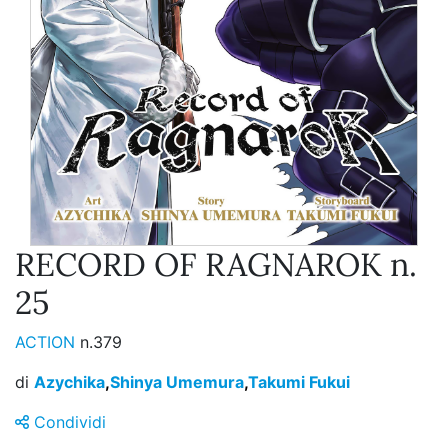
RECORD OF RAGNAROK n.
25
ACTION
n.379
di
Azychika
,
Shinya Umemura
,
Takumi Fukui
Condividi