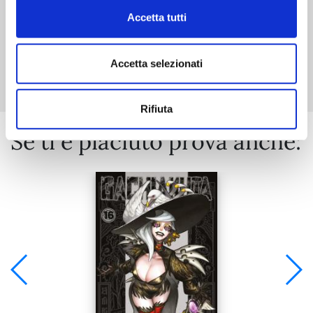
Accetta tutti
Mostra tutto
Accetta selezionati
Rifiuta
Se ti è piaciuto prova anche: