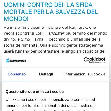
UOMINI CONTRO DEI: LA SFIDA
MORTALE PER LA SALVEZZA DEL
MONDO!
Ha inizio l’undicesimo incontro del Ragnarok, che
vedrà scontrarsi Loki, il
trickster
più temuto del mondo
divino, e Simo Häyhä, il cecchino più infallibile della
storia dell’umanità! Quale sconvolgente stratagemma
userà l’umano per contrastare le singolari capacità del
dio?! Inoltre, verrà alla luce il segreto legame tra Loki e
Brünhilde, che affonda le radici nelle vicende principali
del Ragnarok!
Consenso
Dettagli
Informazioni sui cookie
Questo sito web utilizza i cookie
Altri volumi della serie
Utilizziamo i cookie per personalizzare contenuti ed
annunci, per fornire funzionalità dei social media e per