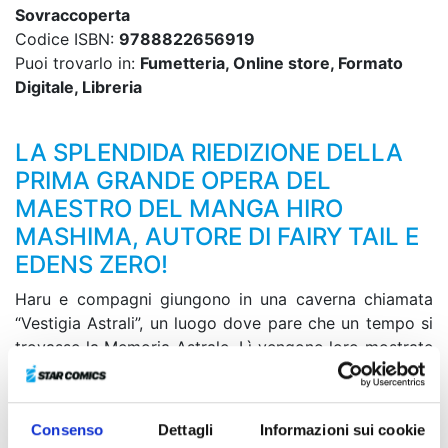
Sovraccoperta
Codice ISBN:
9788822656919
Puoi trovarlo in:
Fumetteria, Online store, Formato
Digitale, Libreria
LA SPLENDIDA RIEDIZIONE DELLA
PRIMA GRANDE OPERA DEL
MAESTRO DEL MANGA HIRO
MASHIMA, AUTORE DI FAIRY TAIL E
EDENS ZERO!
Haru e compagni giungono in una caverna chiamata
“Vestigia Astrali”, un luogo dove pare che un tempo si
trovasse la Memoria Astrale. Lì vengono loro mostrate
non solo immagini del passato, ma anche del mondo
terrorizzato dall’invasione della Demon Card! Mentre
osservano senza parole quelle scene spaventose,
Consenso
Dettagli
Informazioni sui cookie
davanti a loro compare il generale supremo di quella