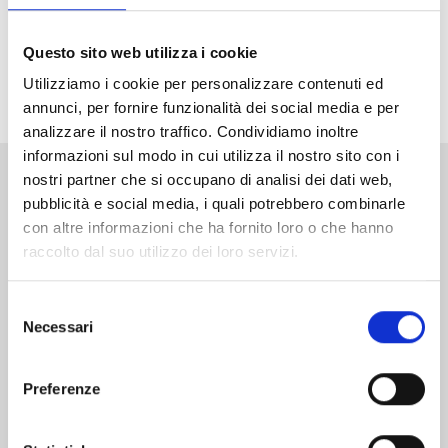
malvagia organizzazione, Lucia. L’unica possibilità per
salvare il mondo è sconfiggerlo, anche a costo di
Questo sito web utilizza i cookie
usare la spada proibita... la nona spada della Ten
Utilizziamo i cookie per personalizzare contenuti ed
Commandments!
annunci, per fornire funzionalità dei social media e per
analizzare il nostro traffico. Condividiamo inoltre
informazioni sul modo in cui utilizza il nostro sito con i
nostri partner che si occupano di analisi dei dati web,
Altri volumi della serie
pubblicità e social media, i quali potrebbero combinarle
con altre informazioni che ha fornito loro o che hanno
raccolto dal suo utilizzo dei loro servizi.
Selezione
Necessari
del
consenso
Preferenze