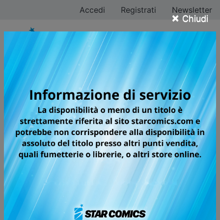
Accedi
Registrati
Newsletter
×
Chiudi
Shop online fumetti
INFO PAGAMENTO
Filtra ricerca