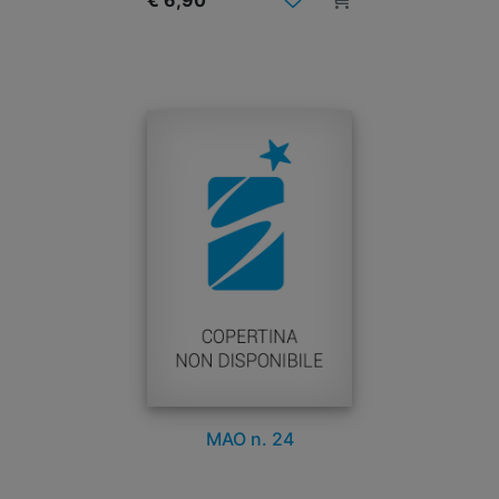
€ 6,90
MAO n. 24