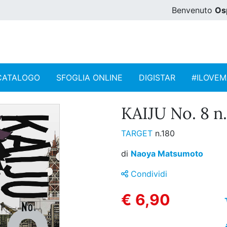
Benvenuto
Os
CATALOGO
SFOGLIA ONLINE
DIGISTAR
#ILOVE
KAIJU No. 8 n.
TARGET
n.180
di
Naoya Matsumoto
Condividi
€ 6,90