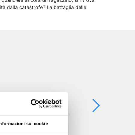
 quand’era ancora un ragazzino, si ritrova
ità dalla catastrofe? La battaglia delle
Informazioni sui cookie