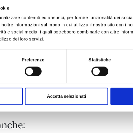
ookie
KAIJU No. 8 n. 16
nalizzare contenuti ed annunci, per fornire funzionalità dei socia
inoltre informazioni sul modo in cui utilizza il nostro sito con i 
CELEBRATION EDITION
icità e social media, i quali potrebbero combinarle con altre inform
28/04/2026
lizzo dei loro servizi.
€ 19,90
Preferenze
Statistiche
Mostra tutto
Accetta selezionati
anche: