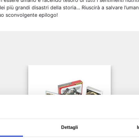
 essere umano e facendo tesoro di tutti i sentimenti nutriti
 più grandi disastri della storia... Riuscirà a salvare l’uman
suo sconvolgente epilogo!
e
Dettagli