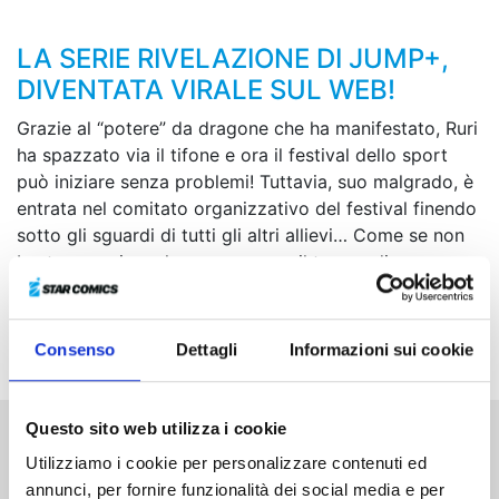
LA SERIE RIVELAZIONE DI JUMP+,
DIVENTATA VIRALE SUL WEB!
Grazie al “potere” da dragone che ha manifestato, Ruri
ha spazzato via il tifone e ora il festival dello sport
può iniziare senza problemi! Tuttavia, suo malgrado, è
entrata nel comitato organizzativo del festival finendo
sotto gli sguardi di tutti gli altri allievi… Come se non
bastasse, prima che possa avere il tempo di
riprendersi dal disagio, ecco che una nuova anomalia
si verifica nel suo corpo! Il festival dello sport della
nostra “dragon girl” diventa sempre più turbolento...
Consenso
Dettagli
Informazioni sui cookie
Questo sito web utilizza i cookie
Altri volumi della serie
Utilizziamo i cookie per personalizzare contenuti ed
annunci, per fornire funzionalità dei social media e per