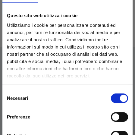
Accedi
Questo sito web utilizza i cookie
Password dimenticata?
Utilizziamo i cookie per personalizzare contenuti ed
Recupera password
annunci, per fornire funzionalità dei social media e per
analizzare il nostro traffico. Condividiamo inoltre
informazioni sul modo in cui utilizza il nostro sito con i
nostri partner che si occupano di analisi dei dati web,
pubblicità e social media, i quali potrebbero combinarle
con altre informazioni che ha fornito loro o che hanno
raccolto dal suo utilizzo dei loro servizi.
EDIZIONI STAR COMICS
Edizioni Star Comics s.r.l. strada delle Selvette, 1/bis/1
Selezione
Necessari
- 06134 Bosco (Perugia)
del
P.IVA 03850300546
consenso
Tel.
+39 075 591 8353
- per informazioni
Preferenze
info@starcomics.com
, per informazioni sugli acquisti
acquistaonline@starcomics.com