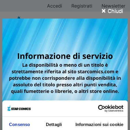
Accedi
Registrati
Newsletter
×
Chiudi
Star
Comics
Indirizzo email*
Password*
Ricordami
Consenso
Dettagli
Informazioni sui cookie