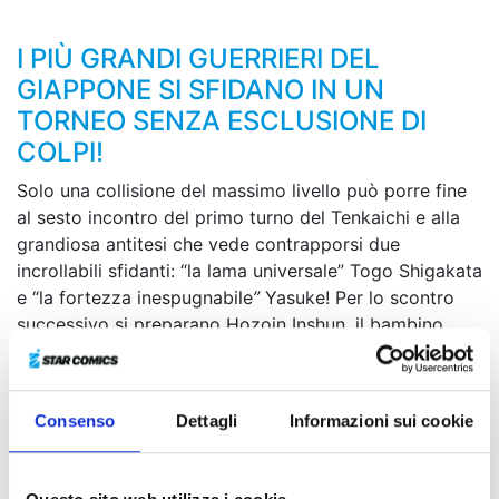
I PIÙ GRANDI GUERRIERI DEL
GIAPPONE SI SFIDANO IN UN
TORNEO SENZA ESCLUSIONE DI
COLPI!
Solo una collisione del massimo livello può porre fine
al sesto incontro del primo turno del Tenkaichi e alla
grandiosa antitesi che vede contrapporsi due
incrollabili sfidanti: “la lama universale” Togo Shigakata
e “la fortezza inespugnabile
”
Yasuke! Per lo scontro
successivo si preparano Hozoin Inshun, il bambino
prodigio che a soli undici anni può vantarsi di portare
il nome della più forte scuola di guerrieri specializzati
nell’uso della lancia, e Hayashizaki Jinsuke, l’uomo che,
Consenso
Dettagli
Informazioni sui cookie
come esito di un’instancabile ricerca della “verità”, può
permettersi di combattere tenendo le spade nel
fodero...