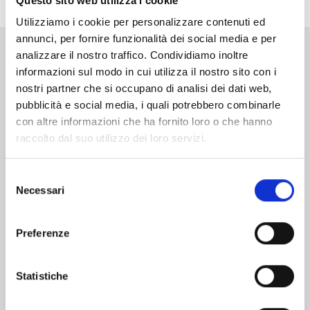
Questo sito web utilizza i cookie
Utilizziamo i cookie per personalizzare contenuti ed
annunci, per fornire funzionalità dei social media e per
analizzare il nostro traffico. Condividiamo inoltre
Altri volumi della serie
informazioni sul modo in cui utilizza il nostro sito con i
nostri partner che si occupano di analisi dei dati web,
pubblicità e social media, i quali potrebbero combinarle
con altre informazioni che ha fornito loro o che hanno
raccolto dal suo utilizzo dei loro servizi.
Selezione
Necessari
del
consenso
Preferenze
Statistiche
TENKAICHI n. 11