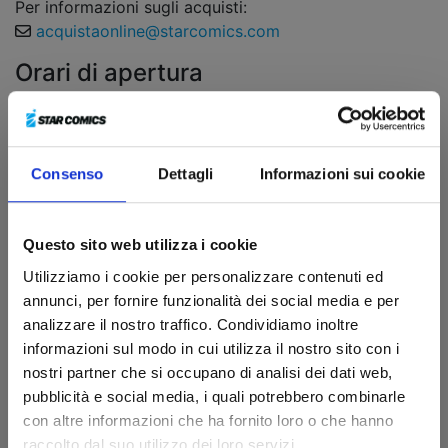
Per informazioni sugli acquisti:
acquistaonline@starcomics.com
Orari di apertura
Lunedì
08:30 - 13:00 | 14:30 - 18:00
Martedì
08:30 - 13:00 | 14:30 - 18:00
Consenso
Dettagli
Informazioni sui cookie
Mercoledì
08:30 - 13:00 | 14:30 - 18:00
Giovedì
08:30 - 13:00 | 14:30 - 18:00
Questo sito web utilizza i cookie
Venerdì
08:30 - 13:00 | 14:30 - 18:00
Utilizziamo i cookie per personalizzare contenuti ed
annunci, per fornire funzionalità dei social media e per
Sabato
chiuso
analizzare il nostro traffico. Condividiamo inoltre
Domenica
chiuso
informazioni sul modo in cui utilizza il nostro sito con i
nostri partner che si occupano di analisi dei dati web,
Richiedi informazioni
pubblicità e social media, i quali potrebbero combinarle
con altre informazioni che ha fornito loro o che hanno
Nome*
raccolto dal suo utilizzo dei loro servizi.