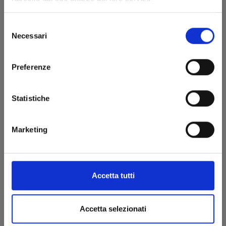
Selezione
Cognome*
Necessari
del
consenso
Preferenze
Email*
Statistiche
Messaggio*
Marketing
Accetta tutti
Ho letto e accetto i
Termini sulla privacy
.
Accetta selezionati