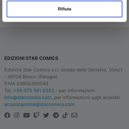
Rifiuta
Invia messaggio
EDIZIONI STAR COMICS
Edizioni Star Comics s.r.l. strada delle Selvette, 1/bis/1
- 06134 Bosco (Perugia)
P.IVA 03850300546
Tel.
+39 075 591 8353
- per informazioni
info@starcomics.com
, per informazioni sugli acquisti
acquistaonline@starcomics.com