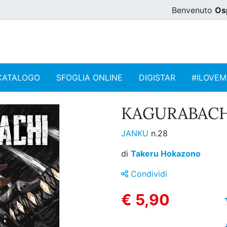
Benvenuto
Os
CATALOGO
SFOGLIA ONLINE
DIGISTAR
#ILOVE
KAGURABACHI
JANKU
n.28
di
Takeru Hokazono
Condividi
€ 5,90