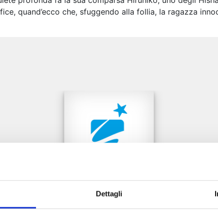
quiete profonda fa la sua comparsa Hiruhiko, uno degli Hisha
ice, quand’ecco che, sfuggendo alla follia, la ragazza innoce
e
Dettagli