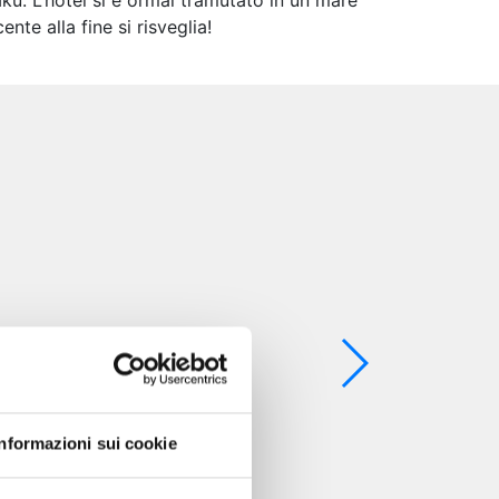
ku. L’hotel si è ormai tramutato in un mare
nte alla fine si risveglia!
Informazioni sui cookie