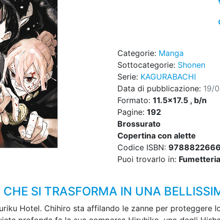
Categorie:
Manga
Sottocategorie:
Shonen
Serie:
KAGURABACHI
Data di pubblicazione:
19/
Formato:
11.5x17.5 , b/n
Pagine:
192
Brossurato
Copertina con alette
Codice ISBN:
978882266
Puoi trovarlo in:
Fumetteria,
 CHE SI TRASFORMA IN UNA BELLISSI
uriku Hotel. Chihiro sta affilando le zanne per proteggere 