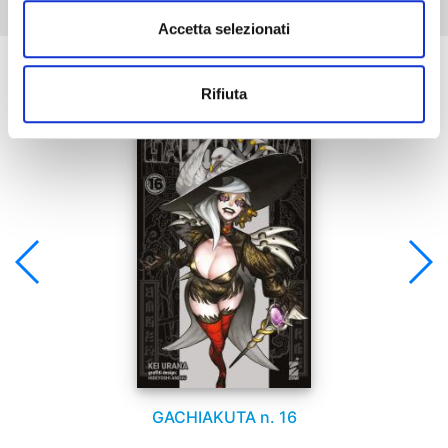
Accetta selezionati
Se ti è piaciuto prova anche:
Rifiuta
GACHIAKUTA n. 16