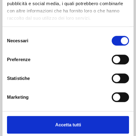
pubblicità e social media, i quali potrebbero combinarle
con altre informazioni che ha fornito loro o che hanno
raccolto dal suo utilizzo dei loro servizi.
Selezione
Necessari
del
MINECRAFT - VIAGGIO AI CONFINI DEL MONDO
consenso
n. 9
Preferenze
16/06/2026
Statistiche
€ 5,90
Marketing
Mostra tutto
Accetta tutti