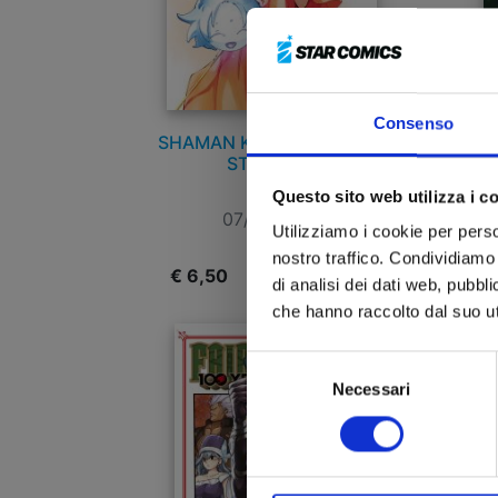
Consenso
SHAMAN KING THE SUPER
STAR n. 10
Questo sito web utilizza i c
07/07/2026
Utilizziamo i cookie per perso
nostro traffico. Condividiamo 
€ 6,50
€
di analisi dei dati web, pubbl
che hanno raccolto dal suo uti
Selezione
Necessari
del
consenso