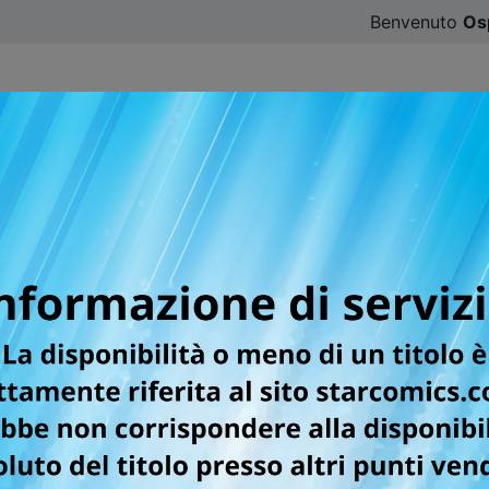
Benvenuto
Os
CATALOGO
SFOGLIA ONLINE
DIGISTAR
#ILOVE
ella categoria Manga / S