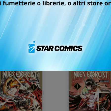
GACHIAKUTA n. 16
DETECTIVE CONAN N
EDITION n. 72
14/07/2026
14/07/2026
 5,90
€ 6,90