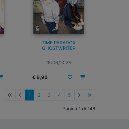
TIME PARADOX
GHOSTWRITER
16/06/2026
€ 9,90
1
2
3
4
5
Pagina 1 di 146