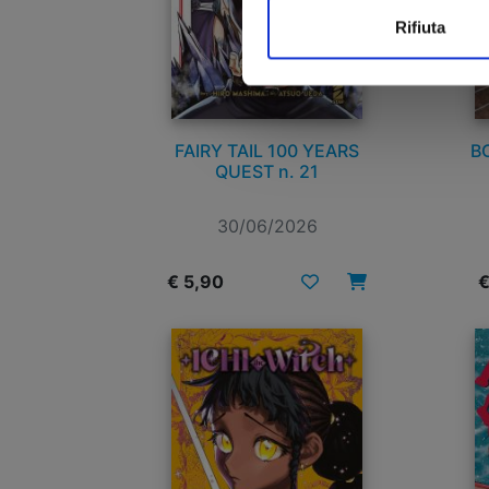
Rifiuta
FAIRY TAIL 100 YEARS
BO
QUEST n. 21
30/06/2026
€ 5,90
€