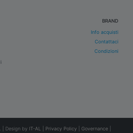
BRAND
Info acquisti
Contattaci
Condizioni
i
. | Design by
IT-AL
|
Privacy Policy
|
Governance
|