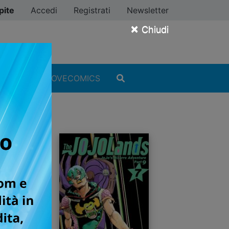
pite
Accedi
Registrati
Newsletter
×
Chiudi
MANGA
#ILOVECOMICS
honen