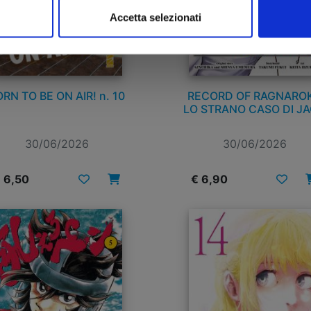
Accetta selezionati
RN TO BE ON AIR! n. 10
RECORD OF RAGNAROK
LO STRANO CASO DI J
LO SQUARTATORE n. 
30/06/2026
30/06/2026
 6,50
€ 6,90