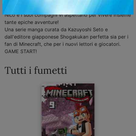
mondiale creato dalla mente geniale di Markus
Persson e divenuto il più venduto della storia!
Nico e i suoi compagni vi aspettano per vivere insieme
tante epiche avventure!
Una serie manga curata da Kazuyoshi Seto e
dall'editore giapponese Shogakukan perfetta sia per i
fan di Minecraft, che per i nuovi lettori e giocatori.
GAME START!
Tutti i fumetti