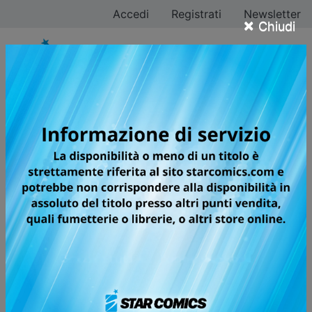
Accedi
Registrati
Newsletter
×
Chiudi
MINECRAFT -
VIAGGIO AI CONFINI
DEL MONDO
IL MANGA UFFICIALE DEL GIOCO DI
FAMA MONDIALE! GAME START!
Siete pronti a partire per un viaggio oltre i confini del
mondo? Star Comics è orgogliosa di presentare il
manga ufficiale di MINECRAFT, il gioco di fama