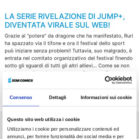
LA SERIE RIVELAZIONE DI JUMP+,
DIVENTATA VIRALE SUL WEB!
Grazie al “potere” da dragone che ha manifestato, Ruri
ha spazzato via il tifone e ora il festival dello sport
può iniziare senza problemi! Tuttavia, suo malgrado, è
entrata nel comitato organizzativo del festival finendo
sotto gli sguardi di tutti gli altri allievi… Come se non
bastasse, prima che possa avere il tempo di
riprendersi dal disagio, ecco che una nuova anomalia
si verifica nel suo corpo! Il festival dello sport della
nostra “dragon girl” diventa sempre più turbolento...
Consenso
Dettagli
Informazioni sui cookie
Questo sito web utilizza i cookie
Altri volumi della serie
Utilizziamo i cookie per personalizzare contenuti ed
annunci, per fornire funzionalità dei social media e per