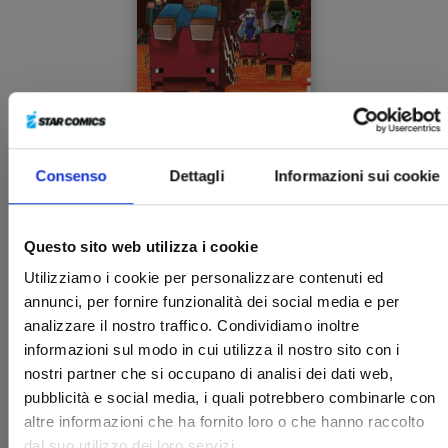
Consenso
Dettagli
Informazioni sui cookie
MINECRAFT - VIAGGIO AI CONFINI DEL MONDO
n. 5
27/05/2025
Questo sito web utilizza i cookie
Utilizziamo i cookie per personalizzare contenuti ed
€ 5,90
annunci, per fornire funzionalità dei social media e per
analizzare il nostro traffico. Condividiamo inoltre
informazioni sul modo in cui utilizza il nostro sito con i
nostri partner che si occupano di analisi dei dati web,
pubblicità e social media, i quali potrebbero combinarle con
altre informazioni che ha fornito loro o che hanno raccolto
dal suo utilizzo dei loro servizi.