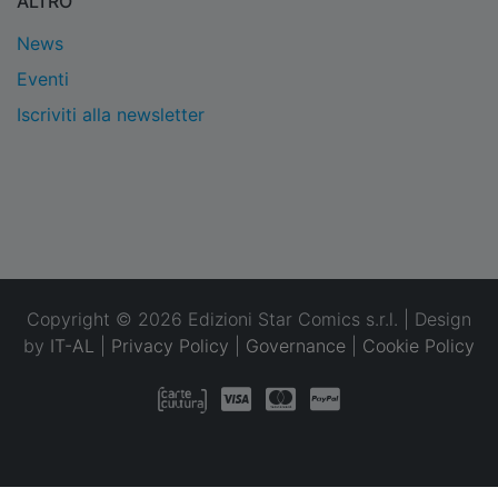
ALTRO
News
Eventi
Iscriviti alla newsletter
Copyright © 2026 Edizioni Star Comics s.r.l. | Design
by
IT-AL
|
Privacy Policy
|
Governance
|
Cookie Policy