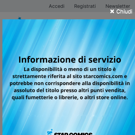
Accedi
Registrati
Newsletter
×
Chiudi
Kazuyoshi Seto
Tutti i fumetti