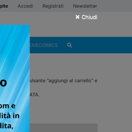
pite
Accedi
Registrati
Newsletter
×
Chiudi
MANGA
#ILOVECOMICS
, clicca sul pulsante "aggiungi al carrello" e
ICERCA AVANZATA.