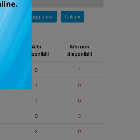
Y
Z
Comics
Saggistica
Italiani
Albi
Albi non
disponibili
disponibili
0
1
1
0
1
0
0
3
2
0