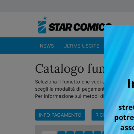
NEWS
ULTIME USCITE
SHOP
Catalogo fumetti
Seleziona il fumetto che vuoi acquistare, sul
scegli la modalità di pagamento.
Per informazione sui metodi di pagament
INFO PAGAMENTO
RICERCA AVANZ