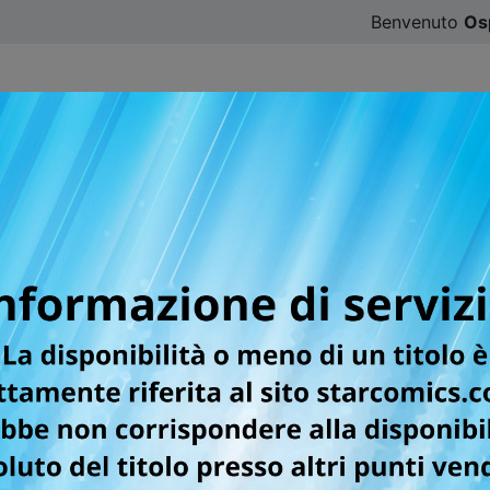
Benvenuto
Os
CATALOGO
SFOGLIA ONLINE
DIGISTAR
#ILOVE
la pagina successiva guarda le sue caratteristiche principali
o clicca sul seguente pulsante INFO PAGAMENTO oppure R
ATA