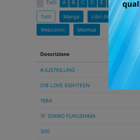
Tutti
A
B
C
D
E
F
G
H
I
Tutti
Manga
Libri illustrazioni
Webcomic
Manhua
Descrizione
#JUSTKILLING
018 LOVE EIGHTEEN
1984
1F: DIARIO FUKUSHIMA
300