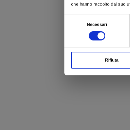
che hanno raccolto dal suo uti
Selezione
Necessari
del
consenso
Rifiuta