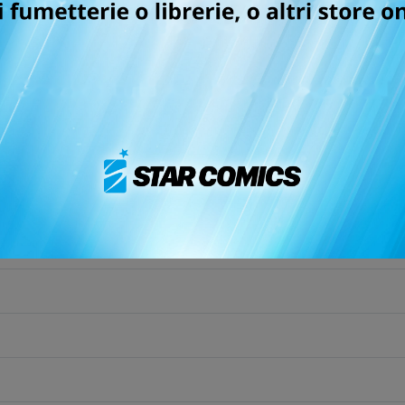
J
K
L
M
N
O
P
Q
R
S
T
U
V
W
X
Manhwa
Novel
Valiant
Bande Dessinée