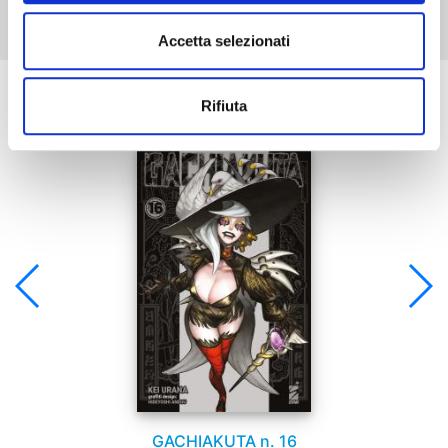
Accetta selezionati
Se ti è piaciuto prova anche:
Rifiuta
GACHIAKUTA n. 16