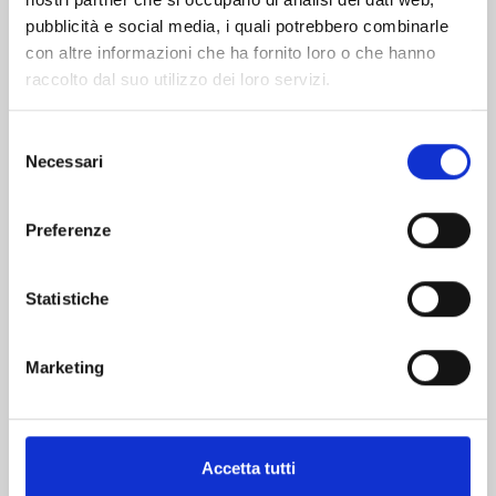
pubblicità e social media, i quali potrebbero combinarle
con altre informazioni che ha fornito loro o che hanno
raccolto dal suo utilizzo dei loro servizi.
Selezione
Necessari
del
consenso
MINECRAFT - VIAGGIO AI CONFINI DEL MONDO
n. 9
Preferenze
16/06/2026
Statistiche
€ 5,90
Marketing
Accetta tutti
Mostra tutto