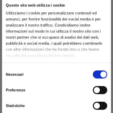
Facendo clic sul bottone in basso "ACCETTO" e
Questo sito web utilizza i cookie
completando la registrazione indichi che hai letto
attentamente, capito e accettato tutti i termini e le
Utilizziamo i cookie per personalizzare contenuti ed
condizioni del presente accordo compresi diritti e
annunci, per fornire funzionalità dei social media e per
obblighi che l'utilizzo di questo servizio impone.
analizzare il nostro traffico. Condividiamo inoltre
informazioni sul modo in cui utilizza il nostro sito con i
Vedi le condizioni generali
nostri partner che si occupano di analisi dei dati web,
ACCETTO
pubblicità e social media, i quali potrebbero combinarle
con altre informazioni che ha fornito loro o che hanno
Trattamento dei dati personali
raccolto dal suo utilizzo dei loro servizi.
Edizioni Star Comics srl al trattamento dei dati
personali al fine di poter dare seguito alla mia richiesta
Selezione
di iscrizione ai servizi del sito www.starcomics.com
Necessari
del
consenso
Vedi la Privacy Policy
AUTORIZZO
Preferenze
Statistiche