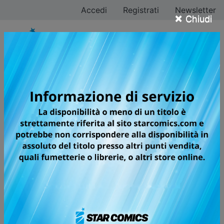
Accedi
Registrati
Newsletter
×
Chiudi
Registrati
Cognome*
Nome*
Email*