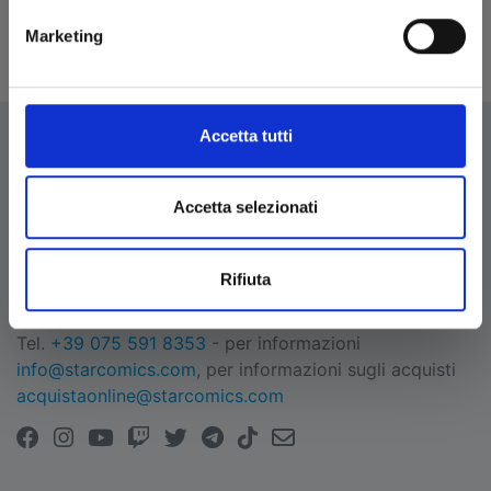
Marketing
CONFERMA
Accetta tutti
Accetta selezionati
EDIZIONI STAR COMICS
Edizioni Star Comics s.r.l. strada delle Selvette, 1/bis/1
Rifiuta
- 06134 Bosco (Perugia)
P.IVA 03850300546
Tel.
+39 075 591 8353
- per informazioni
info@starcomics.com
, per informazioni sugli acquisti
acquistaonline@starcomics.com