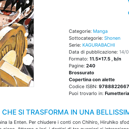
Categorie:
Manga
Sottocategorie:
Shonen
Serie:
KAGURABACHI
Data di pubblicazione:
14/
Formato:
11.5x17.5 , b/n
Pagine:
240
Brossurato
Copertina con alette
Codice ISBN:
978882266
Puoi trovarlo in:
Fumetteria,
 CHE SI TRASFORMA IN UNA BELLISSI
uaina la Enten. Per chiudere i conti con Chihiro, Hiruhiko sfo