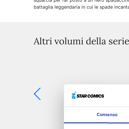
squarcia per far posto a un nero spadaccino c
battaglia leggendaria in cui le spade incant
Altri volumi della seri
Consenso