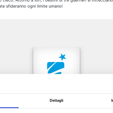
ieco. Attorno a Iori, i destini di tre guerrieri si intreccian
ate sfideranno ogni limite umano!
e
Dettagli