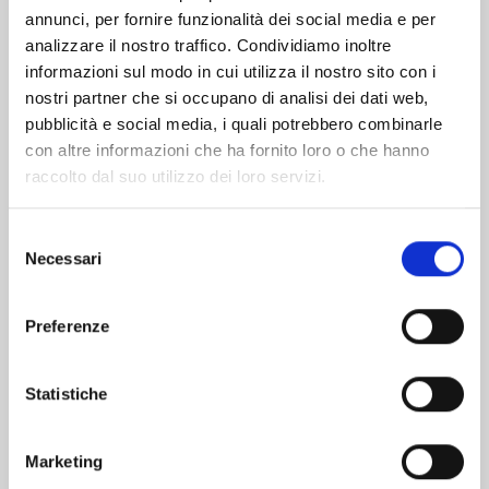
Altri volumi della serie
annunci, per fornire funzionalità dei social media e per
analizzare il nostro traffico. Condividiamo inoltre
informazioni sul modo in cui utilizza il nostro sito con i
nostri partner che si occupano di analisi dei dati web,
pubblicità e social media, i quali potrebbero combinarle
con altre informazioni che ha fornito loro o che hanno
raccolto dal suo utilizzo dei loro servizi.
Selezione
Necessari
del
consenso
Preferenze
Statistiche
KAGURABACHI n. 10
Marketing
20/10/2026