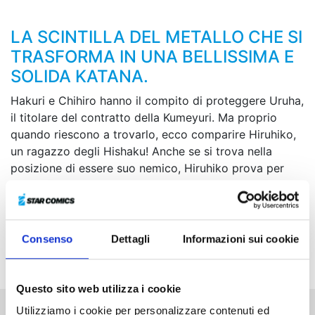
LA SCINTILLA DEL METALLO CHE SI
TRASFORMA IN UNA BELLISSIMA E
SOLIDA KATANA.
Hakuri e Chihiro hanno il compito di proteggere Uruha,
il titolare del contratto della Kumeyuri. Ma proprio
quando riescono a trovarlo, ecco comparire Hiruhiko,
un ragazzo degli Hishaku! Anche se si trova nella
posizione di essere suo nemico, Hiruhiko prova per
Chihiro uno strano senso di amicizia. I due giovani,
separati dal resto della società, si scontreranno
facendo ardere uno la vita dell’altro! Il piano definitivo
che ruota attorno alle spade incantate si sta pian
Consenso
Dettagli
Informazioni sui cookie
piano mettendo in moto…
Questo sito web utilizza i cookie
Utilizziamo i cookie per personalizzare contenuti ed