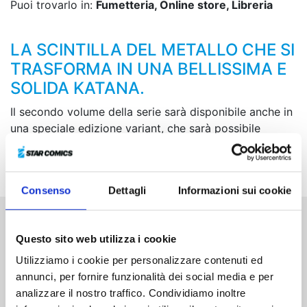
Puoi trovarlo in:
Fumetteria, Online store, Libreria
LA SCINTILLA DEL METALLO CHE SI
TRASFORMA IN UNA BELLISSIMA E
SOLIDA KATANA.
Il secondo volume della serie sarà disponibile anche in
una speciale edizione variant, che sarà possibile
inserire all’interno del box allegato alla Variant Cover
Edition di Kagurabachi 1.
Consenso
Dettagli
Informazioni sui cookie
Altri volumi della serie
Questo sito web utilizza i cookie
Utilizziamo i cookie per personalizzare contenuti ed
annunci, per fornire funzionalità dei social media e per
analizzare il nostro traffico. Condividiamo inoltre