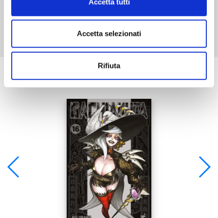
Accetta tutti
Mostra tutto
Accetta selezionati
Rifiuta
Se ti è piaciuto prova anche: