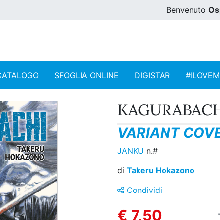
Benvenuto
Os
CATALOGO
SFOGLIA ONLINE
DIGISTAR
#ILOVE
KAGURABACHI
VARIANT COVE
JANKU
n.#
di
Takeru Hokazono
Condividi
€ 7,50