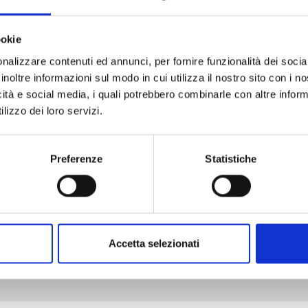
ookie
nalizzare contenuti ed annunci, per fornire funzionalità dei socia
inoltre informazioni sul modo in cui utilizza il nostro sito con i 
KAGURABACHI n. 10
icità e social media, i quali potrebbero combinarle con altre inform
lizzo dei loro servizi.
20/10/2026
Preferenze
Statistiche
€ 5,90
Accetta selezionati
Mostra tutto