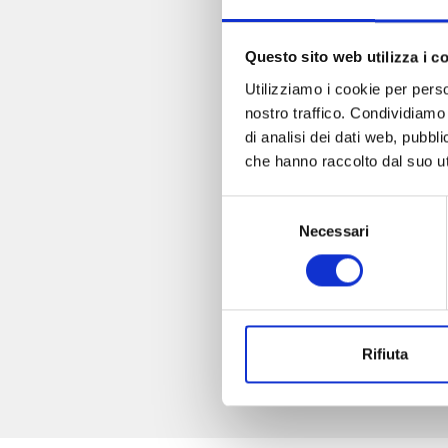
Questo sito web utilizza i c
Utilizziamo i cookie per perso
nostro traffico. Condividiamo 
di analisi dei dati web, pubbl
che hanno raccolto dal suo uti
Selezione
Necessari
del
consenso
Rifiuta